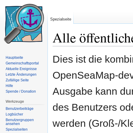
Spezialseite
Alle öffentlic
Wechseln zu:
Navigation
,
Suche
Dies ist die kombi
Hauptseite
Gemeinschaftsportal
Aktuelle Ereignisse
OpenSeaMap-dev 
Letzte Änderungen
Zufällige Seite
Hilfe
Ausgabe kann dur
Spende / Donation
Werkzeuge
des Benutzers ode
Benutzerbeiträge
Logbücher
werden (Groß-/Kl
Benutzergruppen
ansehen
Spezialseiten