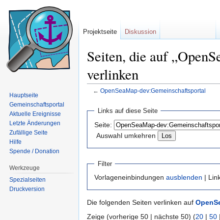
Projektseite
Diskussion
Seiten, die auf „Open
verlinken
←
OpenSeaMap-dev:Gemeinschaftsportal
Hauptseite
Wechseln zu:
Navigation
,
Suche
Gemeinschaftsportal
Links auf diese Seite
Aktuelle Ereignisse
Letzte Änderungen
Seite:
Zufällige Seite
Auswahl umkehren
Hilfe
Spende / Donation
Filter
Werkzeuge
Vorlageneinbindungen
ausblenden
| Lin
Spezialseiten
Druckversion
Die folgenden Seiten verlinken auf
OpenSe
Zeige (vorherige 50 | nächste 50) (
20
|
50