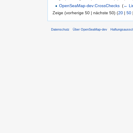
OpenSeaMap-dev:CrossChecks
‎
(
← Li
Zeige (vorherige 50 | nächste 50) (
20
|
50
Datenschutz
Über OpenSeaMap-dev
Haftungsaussc