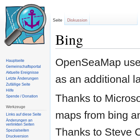
Seite
Diskussion
Bing
Wechseln zu:
Navigation
,
Suche
OpenSeaMap us
Hauptseite
Gemeinschaftsportal
Aktuelle Ereignisse
as an additional l
Letzte Änderungen
Zufällige Seite
Hilfe
Thanks to Microsof
Spende / Donation
Werkzeuge
maps from bing and
Links auf diese Seite
Änderungen an
verlinkten Seiten
Thanks to Steve 
Spezialseiten
Druckversion