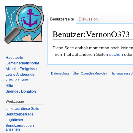
Benutzerseite
Diskussion
Benutzer:VernonO373
Wechseln zu:
Navigation
,
Suche
Diese Seite enthält momentan noch keinen T
ihren Titel auf anderen Seiten
suchen
oder
Hauptseite
Gemeinschaftsportal
Aktuelle Ereignisse
Datenschutz
Über OpenSeaMap-dev
Haftungsaussc
Letzte Änderungen
Zufällige Seite
Hilfe
Spende / Donation
Werkzeuge
Links auf diese Seite
Benutzerbeiträge
Logbücher
Benutzergruppen
ansehen