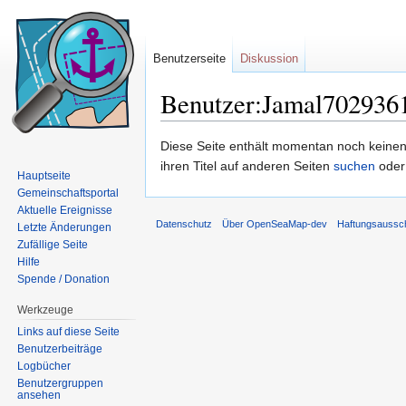
Benutzerseite
Diskussion
Benutzer:Jamal702936
Wechseln zu:
Navigation
,
Suche
Diese Seite enthält momentan noch keinen T
ihren Titel auf anderen Seiten
suchen
oder
Hauptseite
Gemeinschaftsportal
Aktuelle Ereignisse
Datenschutz
Über OpenSeaMap-dev
Haftungsaussc
Letzte Änderungen
Zufällige Seite
Hilfe
Spende / Donation
Werkzeuge
Links auf diese Seite
Benutzerbeiträge
Logbücher
Benutzergruppen
ansehen