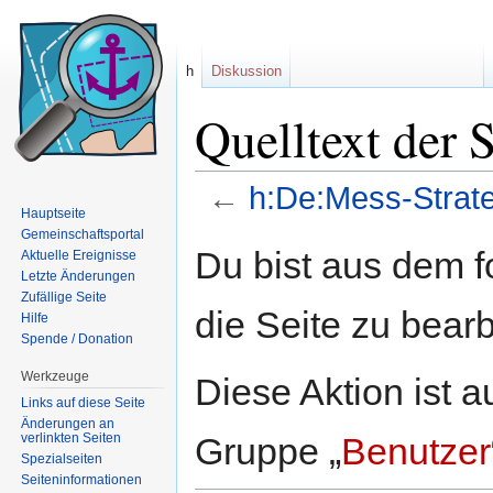
h
Diskussion
Quelltext der 
←
h:De:Mess-Strat
Hauptseite
Wechseln zu:
Navigation
,
Suche
Gemeinschaftsportal
Du bist aus dem f
Aktuelle Ereignisse
Letzte Änderungen
Zufällige Seite
die Seite zu bearb
Hilfe
Spende / Donation
Werkzeuge
Diese Aktion ist a
Links auf diese Seite
Änderungen an
verlinkten Seiten
Gruppe „
Benutzer
Spezialseiten
Seiten­informationen