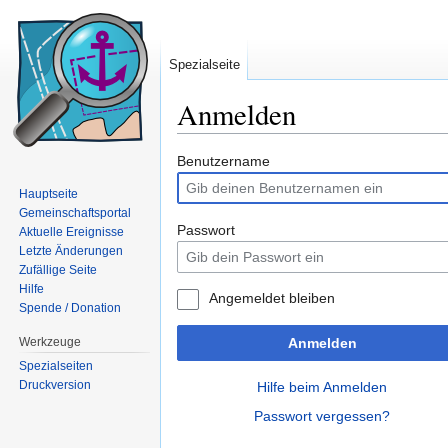
Spezialseite
Anmelden
Wechseln zu:
Navigation
,
Suche
Benutzername
Hauptseite
Gemeinschaftsportal
Passwort
Aktuelle Ereignisse
Letzte Änderungen
Zufällige Seite
Hilfe
Angemeldet bleiben
Spende / Donation
Werkzeuge
Anmelden
Spezialseiten
Druckversion
Hilfe beim Anmelden
Passwort vergessen?