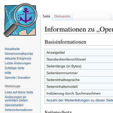
Seite
Diskussion
Informationen zu „Op
Wechseln zu:
Navigation
,
Suche
Basisinformationen
Hauptseite
Anzeigetitel
Gemeinschaftsportal
Aktuelle Ereignisse
Standardsortierschlüssel
Letzte Änderungen
Seitenlänge (in Bytes)
Zufällige Seite
Seitenkennnummer
Hilfe
Spende / Donation
Seiteninhaltssprache
Werkzeuge
Seiteninhaltsmodell
Links auf diese Seite
Indizierung durch Suchmaschinen
Änderungen an
Anzahl der Weiterleitungen zu dieser Seit
verlinkten Seiten
Spezialseiten
Seiten­informationen
Seitenschutz