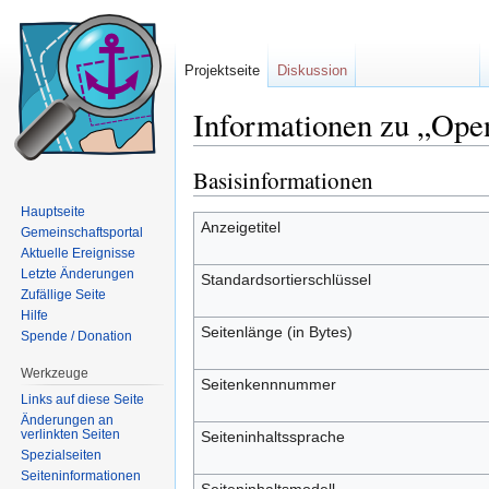
Projektseite
Diskussion
Informationen zu „Ope
Wechseln zu:
Navigation
,
Suche
Basisinformationen
Hauptseite
Anzeigetitel
Gemeinschaftsportal
Aktuelle Ereignisse
Letzte Änderungen
Standardsortierschlüssel
Zufällige Seite
Hilfe
Seitenlänge (in Bytes)
Spende / Donation
Werkzeuge
Seitenkennnummer
Links auf diese Seite
Änderungen an
verlinkten Seiten
Seiteninhaltssprache
Spezialseiten
Seiten­informationen
Seiteninhaltsmodell