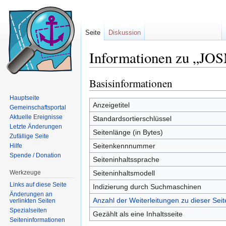
Seite
Diskussion
Informationen zu „JOS
Wechseln zu:
Navigation
,
Suche
Basisinformationen
Hauptseite
Anzeigetitel
Gemeinschaftsportal
Aktuelle Ereignisse
Standardsortierschlüssel
Letzte Änderungen
Seitenlänge (in Bytes)
Zufällige Seite
Seitenkennnummer
Hilfe
Spende / Donation
Seiteninhaltssprache
Werkzeuge
Seiteninhaltsmodell
Links auf diese Seite
Indizierung durch Suchmaschinen
Änderungen an
Anzahl der Weiterleitungen zu dieser Seit
verlinkten Seiten
Spezialseiten
Gezählt als eine Inhaltsseite
Seiten­informationen