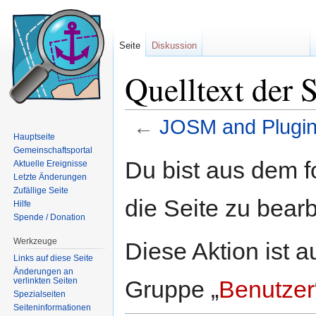
Seite
Diskussion
Quelltext der 
←
JOSM and Plugi
Hauptseite
Wechseln zu:
Navigation
,
Suche
Gemeinschaftsportal
Du bist aus dem f
Aktuelle Ereignisse
Letzte Änderungen
Zufällige Seite
die Seite zu bearb
Hilfe
Spende / Donation
Werkzeuge
Diese Aktion ist a
Links auf diese Seite
Änderungen an
verlinkten Seiten
Gruppe „
Benutzer
Spezialseiten
Seiten­informationen