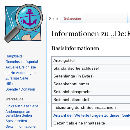
Seite
Diskussion
Informationen zu „De:
Wechseln zu:
Navigation
,
Suche
Basisinformationen
Hauptseite
Anzeigetitel
Gemeinschaftsportal
Aktuelle Ereignisse
Standardsortierschlüssel
Letzte Änderungen
Seitenlänge (in Bytes)
Zufällige Seite
Seitenkennnummer
Hilfe
Spende / Donation
Seiteninhaltssprache
Werkzeuge
Seiteninhaltsmodell
Links auf diese Seite
Indizierung durch Suchmaschinen
Änderungen an
Anzahl der Weiterleitungen zu dieser Seit
verlinkten Seiten
Spezialseiten
Gezählt als eine Inhaltsseite
Seiten­informationen