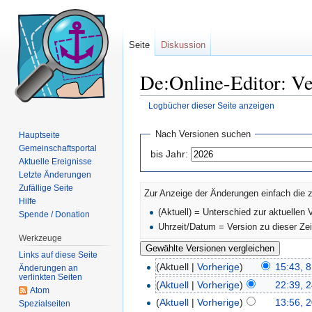
Seite
Diskussion
De:Online-Editor: Ve
Logbücher dieser Seite anzeigen
Wechseln zu:
Navigation
,
Suche
Nach Versionen suchen
Hauptseite
Gemeinschaftsportal
bis Jahr:
Aktuelle Ereignisse
Letzte Änderungen
Zufällige Seite
Zur Anzeige der Änderungen einfach die z
Hilfe
(Aktuell) = Unterschied zur aktuellen 
Spende / Donation
Uhrzeit/Datum = Version zu dieser Ze
Werkzeuge
Links auf diese Seite
(Aktuell |
Vorherige
)
15:43, 
Änderungen an
verlinkten Seiten
(
Aktuell
|
Vorherige
)
22:39, 2
Atom
(
Aktuell
|
Vorherige
)
13:56, 2
Spezialseiten