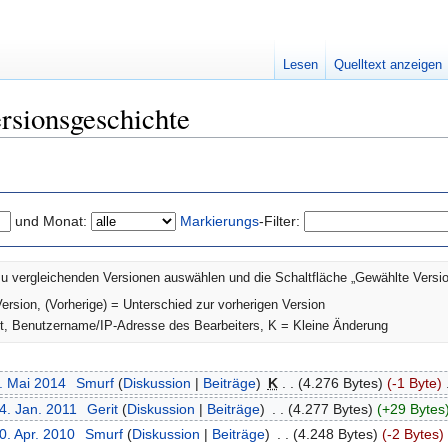
Lesen
Quelltext anzeigen
rsionsgeschichte
und Monat:
Markierungs
-Filter:
u vergleichenden Versionen auswählen und die Schaltfläche „Gewählte Versio
Version, (Vorherige) = Unterschied zur vorherigen Version
it, Benutzername/IP-Adresse des Bearbeiters, K = Kleine Änderung
8. Mai 2014
‎
Smurf
(
Diskussion
|
Beiträge
)
‎
K
. .
(4.276 Bytes)
(-1 Byte)
‎
4. Jan. 2011
‎
Gerit
(
Diskussion
|
Beiträge
)
‎
. .
(4.277 Bytes)
(+29 Bytes
0. Apr. 2010
‎
Smurf
(
Diskussion
|
Beiträge
)
‎
. .
(4.248 Bytes)
(-2 Bytes)
‎