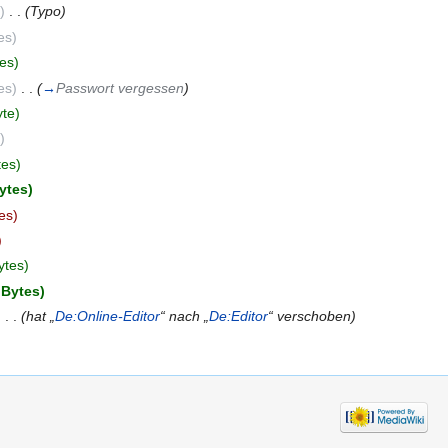
)
‎
. .
(Typo)
es)
es)
es)
‎
. .
(
→
Passwort vergessen
)
yte)
)
tes)
ytes)
es)
)
ytes)
 Bytes)
)
‎
. .
(hat „
De:Online-Editor
“ nach „
De:Editor
“ verschoben)