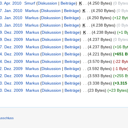
0. Apr. 2010
‎
Smurf
(
Diskussion
|
Beiträge
)
‎
K
. .
(4.250 Bytes)
(0 Bytes
7. Jan. 2010
‎
Markus
(
Diskussion
|
Beiträge
)
‎
K
. .
(4.250 Bytes)
(0 Byt
0. Jan. 2010
‎
Markus
(
Diskussion
|
Beiträge
)
‎
. .
(4.250 Bytes)
(+12 Byt
0. Jan. 2010
‎
Markus
(
Diskussion
|
Beiträge
)
‎
K
. .
(4.238 Bytes)
(0 Byt
29. Dez. 2009
‎
Markus
(
Diskussion
|
Beiträge
)
‎
K
. .
(4.238 Bytes)
(+1 B
29. Dez. 2009
‎
Markus
(
Diskussion
|
Beiträge
)
‎
. .
(4.237 Bytes)
(0 Bytes
27. Dez. 2009
‎
Markus
(
Diskussion
|
Beiträge
)
‎
. .
(4.237 Bytes)
(+16 By
24. Dez. 2009
‎
Markus
(
Diskussion
|
Beiträge
)
‎
. .
(4.221 Bytes)
(+651 B
24. Dez. 2009
‎
Markus
(
Diskussion
|
Beiträge
)
‎
. .
(3.570 Bytes)
(-22 Byt
22. Dez. 2009
‎
Markus
(
Diskussion
|
Beiträge
)
‎
. .
(3.592 Bytes)
(-1 Byte
22. Dez. 2009
‎
Markus
(
Diskussion
|
Beiträge
)
‎
. .
(3.593 Bytes)
(+255 B
20. Dez. 2009
‎
Markus
(
Diskussion
|
Beiträge
)
‎
. .
(3.338 Bytes)
(+3.315
20. Dez. 2009
‎
Markus
(
Diskussion
|
Beiträge
)
‎
. .
(23 Bytes)
(+23 Bytes
usschluss